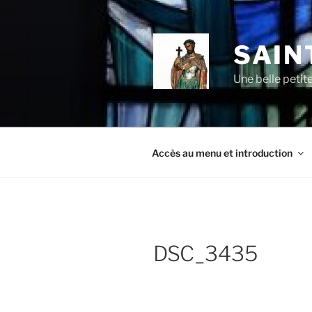
Aller
au
contenu
SAIN
principal
Une belle petit
Accès au menu et introduction
DSC_3435