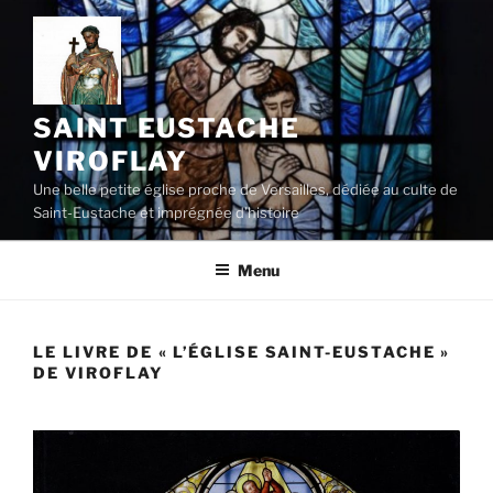
Aller
au
contenu
principal
SAINT EUSTACHE
VIROFLAY
Une belle petite église proche de Versailles, dédiée au culte de
Saint-Eustache et imprégnée d’histoire
Menu
LE LIVRE DE « L’ÉGLISE SAINT-EUSTACHE »
DE VIROFLAY