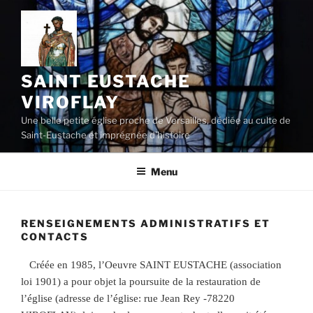
Aller
au
contenu
principal
SAINT EUSTACHE
VIROFLAY
Une belle petite église proche de Versailles, dédiée au culte de
Saint-Eustache et imprégnée d’histoire
Menu
RENSEIGNEMENTS ADMINISTRATIFS ET
CONTACTS
Créée en 1985, l’Oeuvre SAINT EUSTACHE (association
loi 1901) a pour objet la poursuite de la restauration de
l’église (adresse de l’église: rue Jean Rey -78220